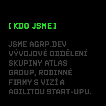
KDO JSME
J
S
M
E
A
G
R
P
.
D
E
V
–
V
Ý
V
O
J
O
V
É
O
D
D
Ě
L
E
N
Í
S
K
U
P
I
N
Y
A
T
L
A
S
G
R
O
U
P
,
R
O
D
I
N
N
É
F
I
R
M
Y
S
V
I
Z
Í
A
A
G
I
L
I
T
O
U
S
T
A
R
T
-
U
P
U
.