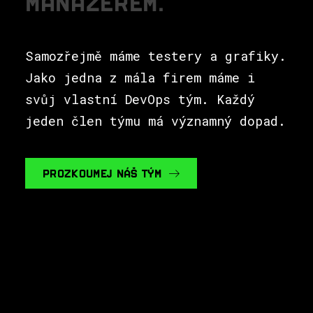
M
A
N
A
Ž
E
R
E
M
.
Samozřejmě máme testery a grafiky.
Jako jedna z mála firem máme i
svůj vlastní DevOps tým. Každý
jeden člen týmu má významný dopad.
PROZKOUMEJ NÁŠ TÝM
TO JSME MY