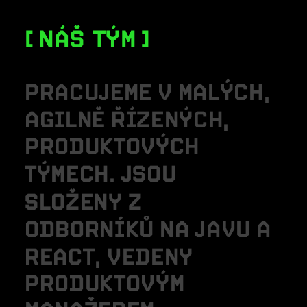
NÁŠ TÝM
P
R
A
C
U
J
E
M
E
V
M
A
L
Ý
C
H
,
A
G
I
L
N
Ě
Ř
Í
Z
E
N
Ý
C
H
,
P
R
O
D
U
K
T
O
V
Ý
C
H
T
Ý
M
E
C
H
.
J
S
O
U
S
L
O
Ž
E
N
Y
Z
O
D
B
O
R
N
Í
K
Ů
N
A
J
A
V
U
A
R
E
A
C
T
,
V
E
D
E
N
Y
P
R
O
D
U
K
T
O
V
Ý
M