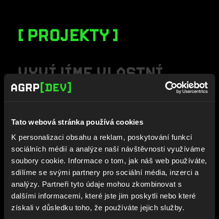
PROJEKTY
V
Y
V
Í
J
Í
M
E
V
L
A
S
T
N
Í
P
R
O
D
U
K
T
Y
–
O
D
P
R
V
N
Í
H
O
Ř
Á
D
K
U
K
Ó
D
U
Tato webová stránka používá cookies
A
Ž
P
O
N
A
S
A
Z
E
N
Í
U
K personalizaci obsahu a reklam, poskytování funkcí
Z
Á
K
A
Z
N
Í
K
A
.
sociálních médií a analýze naší návštěvnosti využíváme
soubory cookie. Informace o tom, jak náš web používáte,
sdílíme se svými partnery pro sociální média, inzerci a
analýzy. Partneři tyto údaje mohou zkombinovat s
Nejde o žádný bodyshopping ani
dalšími informacemi, které jste jim poskytli nebo které
práci na cizím kódu. U nás máš
získali v důsledku toho, že používáte jejich služby.
dopad a přímou zpětnou vazbu od