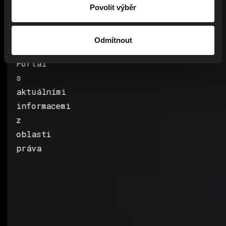
Povolit výběr
Odmítnout
Portál
s
aktuálními
informacemi
z
oblasti
práva