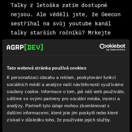
Talky z letoška zatím dostupné
nejsou. Ale věděli jste, že Geecon
sestříhal na svůj youtube kanál
talky starších ročníků? Mrkejte
pro inspiraci!
👉
Odkaz najdeš ZDE.
Tato webová stránka používá cookies
K personalizaci obsahu a reklam, poskytování funkcí
👨‍💻 TIPY OD NAŠEHO
sociálních médií a analýze naší návštěvnosti využíváme
soubory cookie. Informace o tom, jak náš web používáte,
DEVOPS MISTRA MARTINA
sdílíme se svými partnery pro sociální média, inzerci a
analýzy. Partneři tyto údaje mohou zkombinovat s
dalšími informacemi, které jste jim poskytli nebo které
## HTTPS://ZELLIJ.DEV
získali v důsledku toho, že používáte jejich služby.
Pokud používáte, nebo jste chtěli