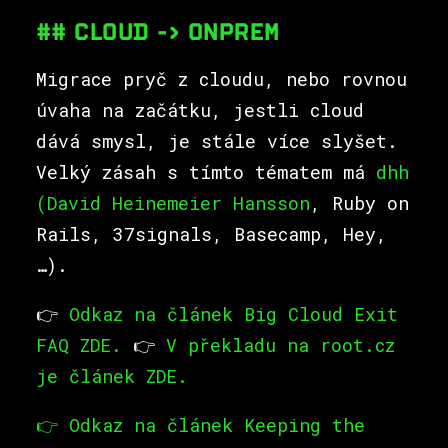
## CLOUD -> ONPREM
Migrace pryč z cloudu, nebo rovnou
úvaha na začátku, jestli cloud
dává smysl, je stále více slyšet.
Velký zásah s tímto tématem má
dhh
(David Heinemeier Hansson
, Ruby on
Rails, 37signals, Basecamp, Hey,
…).
👉
Odkaz na článek Big Cloud Exit
FAQ ZDE.
👉
V překladu na
root.cz
je článek ZDE.
👉 Odkaz na článek Keeping the