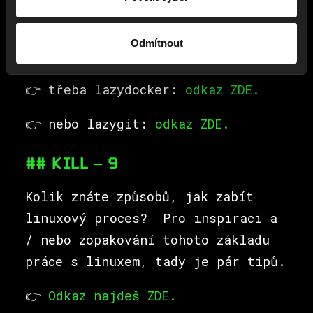
vícero hostů. A navíc je od
českého autora.
Mimochodem,
Odmítnout
podobných „lazy“ nástrojů je více,
👉 třeba lazydocker:
odkaz ZDE.
👉 nebo lazygit:
odkaz ZDE.
## KILL – 9
Kolik znáte způsobů, jak zabít
linuxový proces? Pro inspiraci a
/ nebo zopakování tohoto základu
práce s linuxem, tady je pár tipů.
👉
Odkaz najdeš ZDE.