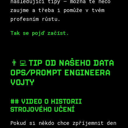
následující tipy – možná tě něco
zaujme a třeba i pomůže v tvém
profesním růstu.
Tak se pojď začíst.
👨‍💻 TIP OD NAŠEHO DATA
OPS/PROMPT ENGINEERA
VOJTY
## VIDEO O HISTORII
STROJOVÉHO UČENÍ
Pokud si někdo chce zpříjemnit den