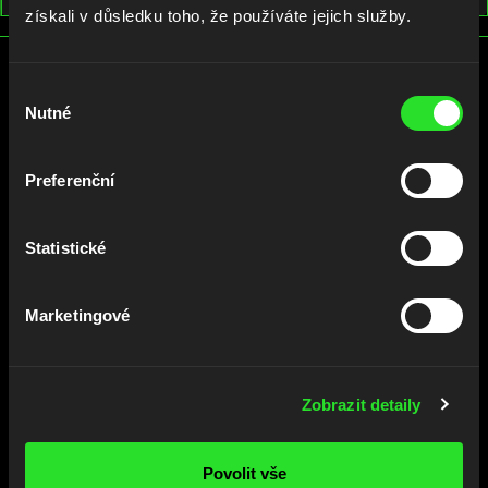
získali v důsledku toho, že používáte jejich služby.
OTEVŘENÉ POZICE
Výběr
Nutné
souhlasu
NEWSLETTER
Preferenční
Přihlaste se k odběru našich
novinek a neuniknou Vám naše
Statistické
developer konference, články a
tipy!
Jak náš newsletter vypadá?
Marketingové
PŘIHLÁSIT
Zobrazit detaily
KONTAKT
Povolit vše