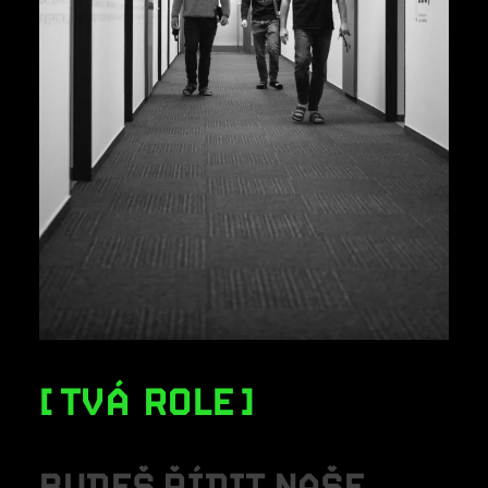
TVÁ ROLE
B
U
D
E
Š
Ř
Í
D
I
T
N
A
Š
E