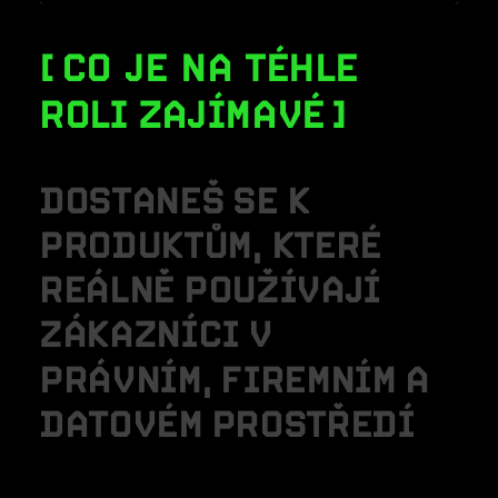
CO JE NA TÉHLE
ROLI ZAJÍMAVÉ
D
O
S
T
A
N
E
Š
S
E
K
P
R
O
D
U
K
T
Ů
M
,
K
T
E
R
É
R
E
Á
L
N
Ě
P
O
U
Ž
Í
V
A
J
Í
Z
Á
K
A
Z
N
Í
C
I
V
P
R
Á
V
N
Í
M
,
F
I
R
E
M
N
Í
M
A
D
A
T
O
V
É
M
P
R
O
S
T
Ř
E
D
Í