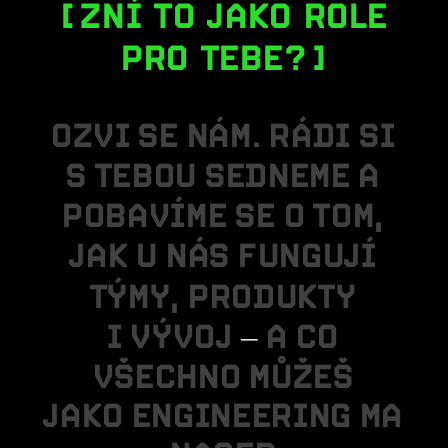
ZNÍ TO JAKO ROLE
PRO TEBE?
O
Z
V
I
S
E
N
Á
M
.
R
Á
D
I
S
I
S
T
E
B
O
U
S
E
D
N
E
M
E
A
P
O
B
A
V
Í
M
E
S
E
O
T
O
M
,
J
A
K
U
N
Á
S
F
U
N
G
U
J
Í
T
Ý
M
Y
,
P
R
O
D
U
K
T
Y
I
V
Ý
V
O
J
–
A
C
O
V
Š
E
C
H
N
O
M
Ů
Ž
E
Š
J
A
K
O
E
N
G
I
N
E
E
R
I
N
G
M
A