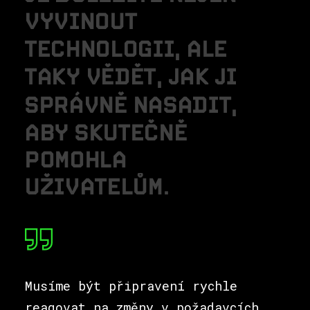
V
Y
V
I
N
O
U
T
T
E
C
H
N
O
L
O
G
I
I
,
A
L
E
T
A
K
Y
V
Ě
D
Ě
T
,
J
A
K
J
I
S
P
R
Á
V
N
Ě
N
A
S
A
D
I
T
,
A
B
Y
S
K
U
T
E
Č
N
Ě
P
O
M
O
H
L
A
U
Ž
I
V
A
T
E
L
Ů
M
.
Musíme být připravení rychle
reagovat na změny v požadavcích