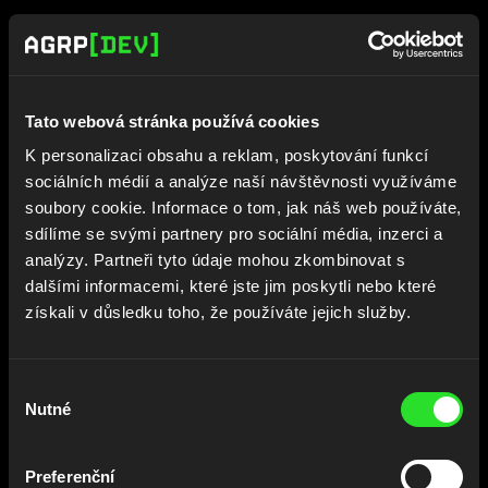
KONKRÉTNĚ PŮJDE O
Tato webová stránka používá cookies
TÝMY
K personalizaci obsahu a reklam, poskytování funkcí
sociálních médií a analýze naší návštěvnosti využíváme
soubory cookie. Informace o tom, jak náš web používáte,
S
L
O
Ž
E
N
É
Z
sdílíme se svými partnery pro sociální média, inzerci a
analýzy. Partneři tyto údaje mohou zkombinovat s
I
M
P
L
E
M
E
N
T
Á
T
O
R
Ů
A
dalšími informacemi, které jste jim poskytli nebo které
L
E
G
A
L
E
N
G
I
N
E
E
R
Ů
získali v důsledku toho, že používáte jejich služby.
Výběr
•
implementátor:
přímo u klientů
Nutné
souhlasu
pomáhá s nasazením CODEXIS AI,
automatizací právní agendy a
Preferenční