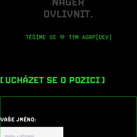
N
A
G
E
R
O
V
L
I
V
N
I
T
.
TĚŠÍME SE 💚 TÝM AGRP[DEV]
UCHÁZET SE O POZICI