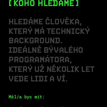
KOHO HLEDÁME
H
L
E
D
Á
M
E
Č
L
O
V
Ě
K
A
,
K
T
E
R
Ý
M
Á
T
E
C
H
N
I
C
K
Ý
B
A
C
K
G
R
O
U
N
D
.
I
D
E
Á
L
N
Ě
B
Ý
V
A
L
É
H
O
P
R
O
G
R
A
M
Á
T
O
R
A
,
K
T
E
R
Ý
U
Ž
N
Ě
K
O
L
I
K
L
E
T
V
E
D
E
L
I
D
I
A
V
Í
.
Měl/a bys mít: