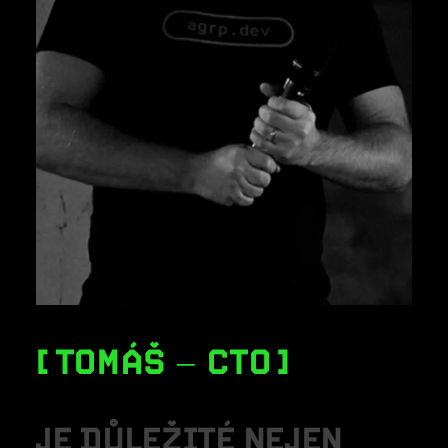
TOMÁŠ – CTO
J
E
D
Ů
L
E
Ž
I
T
É
N
E
J
E
N