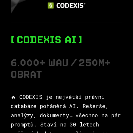
CODEXIS AI
6
.
0
0
0
+
W
A
U
/
2
5
0
M
+
O
B
R
A
T
🔥 CODEXIS je největší právní
databáze poháněná AI. Rešerše,
analýzy, dokumenty… všechno na pár
promptů. Staví na 30 letech