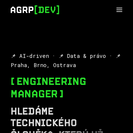
📌 AI-driven · 📌 Data & právo · 📌
Praha, Brno, Ostrava
ENGINEERING
MANAGER
H
L
E
D
Á
M
E
T
E
C
H
N
I
C
K
É
H
O