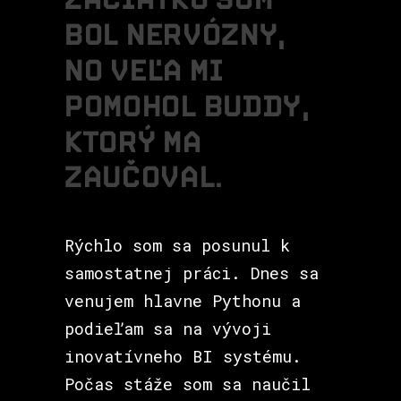
B
O
L
N
E
R
V
Ó
Z
N
Y
,
N
O
V
E
Ľ
A
M
I
P
O
M
O
H
O
L
B
U
D
D
Y
,
K
T
O
R
Ý
M
A
Z
A
U
Č
O
V
A
L
.
Rýchlo som sa posunul k
samostatnej práci. Dnes sa
venujem hlavne Pythonu a
podieľam sa na vývoji
inovatívneho BI systému.
Počas stáže som sa naučil