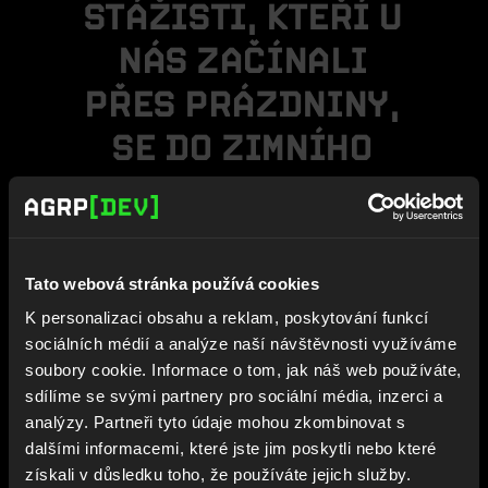
S
T
Á
Ž
I
S
T
I
,
K
T
E
Ř
Í
U
N
Á
S
Z
A
Č
Í
N
A
L
I
P
Ř
E
S
P
R
Á
Z
D
N
I
N
Y
,
S
E
D
O
Z
I
M
N
Í
H
O
S
E
M
E
S
T
R
U
V
R
A
C
E
L
I
J
A
K
O
N
A
B
U
Š
E
N
Í
J
U
N
I
O
R
Tato webová stránka používá cookies
V
Ý
V
O
J
Á
Ř
I
.
K personalizaci obsahu a reklam, poskytování funkcí
sociálních médií a analýze naší návštěvnosti využíváme
soubory cookie. Informace o tom, jak náš web používáte,
sdílíme se svými partnery pro sociální média, inzerci a
Líbí se ti představa stáže
analýzy. Partneři tyto údaje mohou zkombinovat s
u nás, ale máš obavy, jak
dalšími informacemi, které jste jim poskytli nebo které
skloubit školu a práci
získali v důsledku toho, že používáte jejich služby.