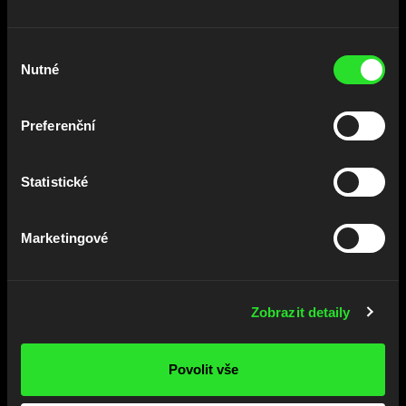
dohromady? Jak vidíš, se
studenty to umíme. Nabízíme
Výběr
flexibilitu, kterou
Nutné
souhlasu
potřebuješ k úspěšnému
absolvování studia i práce
Preferenční
– přes léto klidně naplno,
přes semestr podle rozvrhu
Statistické
– min. 20h/týden.
Marketingové
Zobrazit detaily
Povolit vše