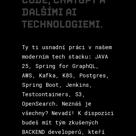
D
A
L
Š
Í
M
I
A
I
T
E
C
H
N
O
L
O
G
I
E
M
I
.
Ty ti usnadní práci v našem
moderním tech stacku: JAVA
25, Spring for GraphQL,
AWS, Kafka, K8S, Postgres,
Spring Boot, Jenkins,
Testcontainers, S3,
OpenSearch. Neznáš je
všechny? Nevadí! K dispozici
budeš mít tým zkušených
BACKEND developerů, kteří