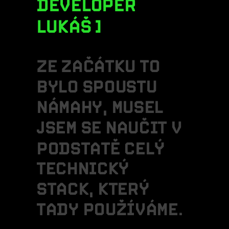
DEVELOPER
LUKÁŠ
Z
E
Z
A
Č
Á
T
K
U
T
O
B
Y
L
O
S
P
O
U
S
T
U
N
Á
M
A
H
Y
,
M
U
S
E
L
J
S
E
M
S
E
N
A
U
Č
I
T
V
P
O
D
S
T
A
T
Ě
C
E
L
Ý
T
E
C
H
N
I
C
K
Ý
S
T
A
C
K
,
K
T
E
R
Ý
T
A
D
Y
P
O
U
Ž
Í
V
Á
M
E
.