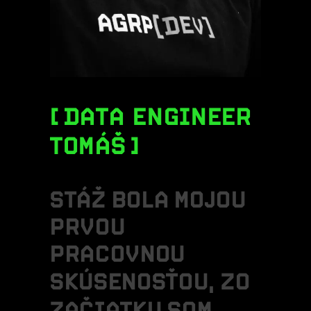
DATA ENGINEER
TOMÁŠ
S
T
Á
Ž
B
O
L
A
M
O
J
O
U
P
R
V
O
U
P
R
A
C
O
V
N
O
U
S
K
Ú
S
E
N
O
S
Ť
O
U
,
Z
O
Z
A
Č
I
A
T
K
U
S
O
M