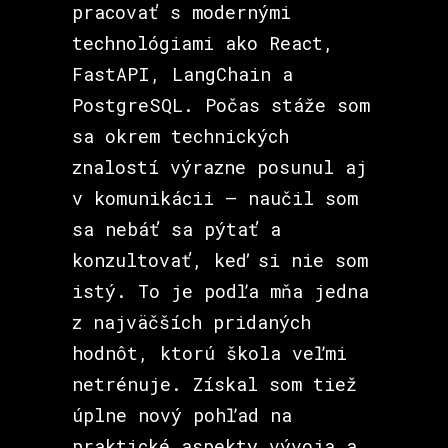
pracovať s modernými
technológiami ako React,
FastAPI, LangChain a
PostgreSQL. Počas stáže som
sa okrem technických
znalostí výrazne posunul aj
v komunikácii – naučil som
sa nebáť sa pýtať a
konzultovať, keď si nie som
istý. To je podľa mňa jedna
z najväčších pridaných
hodnôt, ktorú škola veľmi
netrénuje. Získal som tiež
úplne nový pohľad na
praktické aspekty vývoja a