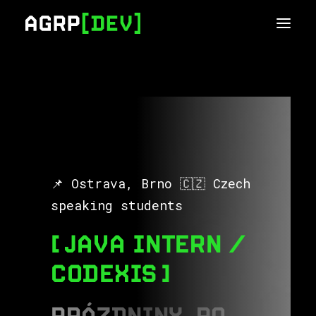
📌 Ostrava, Brno 🇨🇿 Czech
speaking students
JAVA INTERN /
CODEXIS
P
R
Á
Z
D
N
I
N
Y
,
P
O