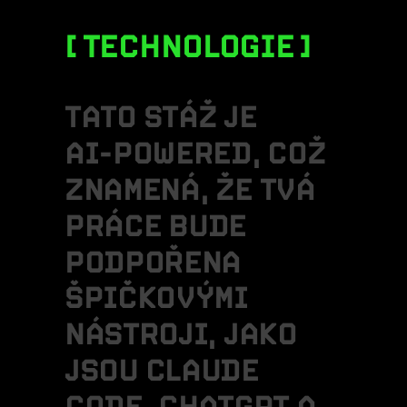
TECHNOLOGIE
T
A
T
O
S
T
Á
Ž
J
E
A
I
-
P
O
W
E
R
E
D
,
C
O
Ž
Z
N
A
M
E
N
Á
,
Ž
E
T
V
Á
P
R
Á
C
E
B
U
D
E
P
O
D
P
O
Ř
E
N
A
Š
P
I
Č
K
O
V
Ý
M
I
N
Á
S
T
R
O
J
I
,
J
A
K
O
J
S
O
U
C
L
A
U
D
E
C
O
D
E
,
C
H
A
T
G
P
T
A