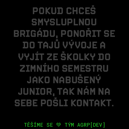
P
O
K
U
D
C
H
C
E
Š
S
M
Y
S
L
U
P
L
N
O
U
B
R
I
G
Á
D
U
,
P
O
N
O
Ř
I
T
S
E
D
O
T
A
J
Ů
V
Ý
V
O
J
E
A
V
Y
J
Í
T
Z
E
Š
K
O
L
K
Y
D
O
Z
I
M
N
Í
H
O
S
E
M
E
S
T
R
U
J
A
K
O
N
A
B
U
Š
E
N
Ý
J
U
N
I
O
R
,
T
A
K
N
Á
M
N
A
S
E
B
E
P
O
Š
L
I
K
O
N
T
A
K
T
.
TĚŠÍME SE 💚 TÝM AGRP[DEV]