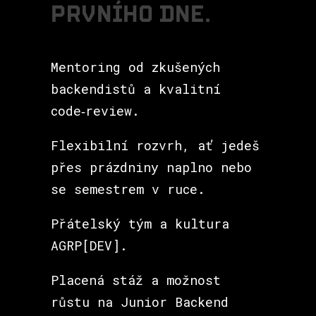
P
R
V
N
Í
H
O
D
N
E
.
Mentoring od zkušených
backendistů a kvalitní
code‑review.
Flexibilní rozvrh,
ať jedeš
přes prázdniny naplno nebo
se semestrem v ruce.
Přátelský tým a kultura
AGRP[DEV].
Placená stáž a možnost
růstu na Junior Backend