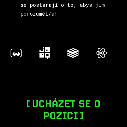
se postarají o to, abys jim
porozuměl/a!
UCHÁZET SE O
POZICI