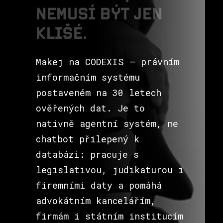
N
E
M
U
S
Í
B
Ý
T
J
E
N
K
L
I
Š
É
.
Makej na CODEXIS – právním
informačním systému
postaveném na 30 letech
ověřených dat. Je to
nativně agentní systém, ne
chatbot přilepený k
databázi: pracuje s
legislativou, judikaturou i
firemními daty a pomáhá
advokátním kancelářím,
firmám i státním institucím