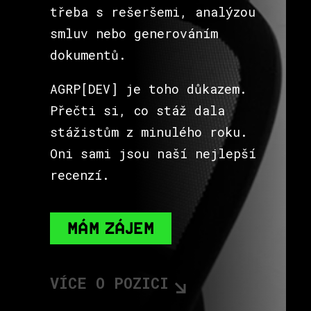
třeba s rešeršemi, analýzou
smluv nebo generováním
dokumentů.
AGRP[DEV] je toho důkazem.
Přečti si, co stáž dala
stážistům z minulého roku.
Oni sami jsou naší nejlepší
recenzí.
MÁM ZÁJEM
VÍCE O POZICI