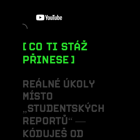
CO TI STÁŽ
PŘINESE
R
E
Á
L
N
É
Ú
K
O
L
Y
M
Í
S
T
O
„
S
T
U
D
E
N
T
S
K
Ý
C
H
R
E
P
O
R
T
Ů
“
—
K
Ó
D
U
J
E
Š
O
D